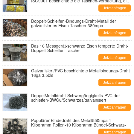
ISO9001 beschichtete die Taschen-Verpackung, die
1.6mm emballiert
Jetzt anfragen
Doppelt-Schleifen-Bindungs-Draht-Metall der
galvanisiertes Eisen-Taschen-380mpa
Jetzt anfragen
Das 16 Messgerät-schwarze Eisen temperte Draht-
Doppelt-Schleifen-Tasche
Jetzt anfragen
Galvanisiert/PVC beschichtete Metallbindungs-Draht
16ga 3.5bls
Jetzt anfragen
DoppelMetalldraht-Schwergängigkeits-PVC der
schleifen-BWG8/Schwarzes/galvanisiert
Jetzt anfragen
Populärer Bindedraht des Metall550mpa 1
Kilogramm Rollen-10 Kilogramm Bündel-Schwarz-
Jetzt anfragen