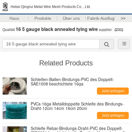
Hebei Qingrui Metal Wire Mesh Products Co. , Ltd.
Haus
Produkte
Über uns
Fabrik-Ausflug
>>
16 5 gauge black annealed tying wire
Qualität
supplier.
(231)
Related Products
Schleifen-Ballen-Bindungs-PVC des Doppelt-
SAE1008 beschichtete 16ga
Jetzt anfragen
PVCs 16ga Metalldoppelte Schleife des Bindungs-
Draht-12cm 14cm 16cm 20cm
Jetzt anfragen
Schleife Rebar-Bindungs-Draht-PVC des Doppelt-