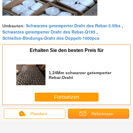
Schwarzes getemperter Draht des Rebar-3.5lbs
Umbauten:
,
Schwarzes getemperter Draht des Rebar-Q195
,
Schleifen-Bindungs-Draht des Doppelt-1000pcs
Erhalten Sie den besten Preis für
1.24Mm schwarzer getemperter
Rebar-Draht
Fortsetzen
Schwarzer getemperter Rebar-Draht
Mehr
Plaudern
Referenzen