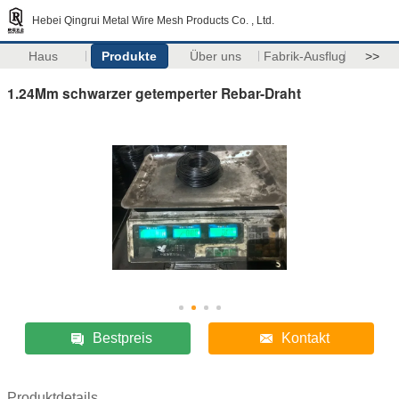
Hebei Qingrui Metal Wire Mesh Products Co. , Ltd.
Haus
Produkte
Über uns
Fabrik-Ausflug
>>
1.24Mm schwarzer getemperter Rebar-Draht
Bestpreis
Kontakt
Produktdetails