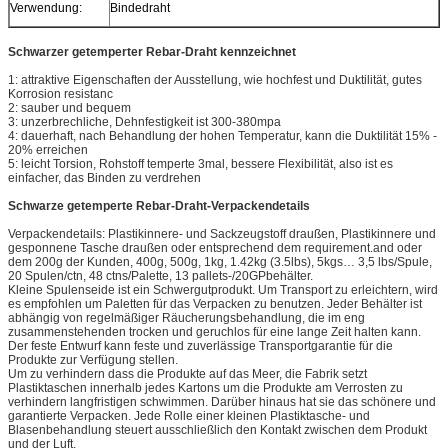
Verwendung:
Bindedraht
Schwarzer getemperter Rebar-Draht kennzeichnet
1: attraktive Eigenschaften der Ausstellung, wie hochfest und Duktilität, gutes
Korrosion resistanc
2: sauber und bequem
3: unzerbrechliche, Dehnfestigkeit ist 300-380mpa
4: dauerhaft, nach Behandlung der hohen Temperatur, kann die Duktilität 15% -
20% erreichen
5: leicht Torsion, Rohstoff temperte 3mal, bessere Flexibilität, also ist es
einfacher, das Binden zu verdrehen
Schwarze getemperte Rebar-Draht-Verpackendetails
Verpackendetails: Plastikinnere- und Sackzeugstoff draußen, Plastikinnere und
gesponnene Tasche draußen oder entsprechend dem requirement.and oder
dem 200g der Kunden, 400g, 500g, 1kg, 1.42kg (3.5lbs), 5kgs… 3,5 lbs/Spule,
20 Spulen/ctn, 48 ctns/Palette, 13 pallets-/20GPbehälter.
Kleine Spulenseide ist ein Schwergutprodukt. Um Transport zu erleichtern, wird
es empfohlen um Paletten für das Verpacken zu benutzen. Jeder Behälter ist
abhängig von regelmäßiger Räucherungsbehandlung, die im eng
zusammenstehenden trocken und geruchlos für eine lange Zeit halten kann.
Der feste Entwurf kann feste und zuverlässige Transportgarantie für die
Produkte zur Verfügung stellen.
Um zu verhindern dass die Produkte auf das Meer, die Fabrik setzt
Plastiktaschen innerhalb jedes Kartons um die Produkte am Verrosten zu
verhindern langfristigen schwimmen. Darüber hinaus hat sie das schönere und
garantierte Verpacken. Jede Rolle einer kleinen Plastiktasche- und
Blasenbehandlung steuert ausschließlich den Kontakt zwischen dem Produkt
und der Luft.