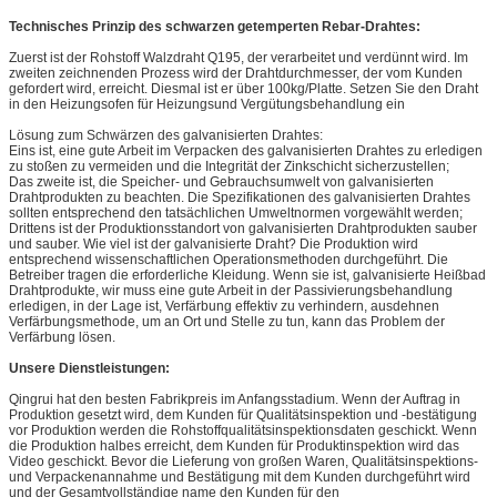
Technisches Prinzip des schwarzen getemperten Rebar-Drahtes:
Zuerst ist der Rohstoff Walzdraht Q195, der verarbeitet und verdünnt wird. Im
zweiten zeichnenden Prozess wird der Drahtdurchmesser, der vom Kunden
gefordert wird, erreicht. Diesmal ist er über 100kg/Platte. Setzen Sie den Draht
in den Heizungsofen für Heizungsund Vergütungsbehandlung ein
Lösung zum Schwärzen des galvanisierten Drahtes:
Eins ist, eine gute Arbeit im Verpacken des galvanisierten Drahtes zu erledigen
zu stoßen zu vermeiden und die Integrität der Zinkschicht sicherzustellen;
Das zweite ist, die Speicher- und Gebrauchsumwelt von galvanisierten
Drahtprodukten zu beachten. Die Spezifikationen des galvanisierten Drahtes
sollten entsprechend den tatsächlichen Umweltnormen vorgewählt werden;
Drittens ist der Produktionsstandort von galvanisierten Drahtprodukten sauber
und sauber. Wie viel ist der galvanisierte Draht? Die Produktion wird
entsprechend wissenschaftlichen Operationsmethoden durchgeführt. Die
Betreiber tragen die erforderliche Kleidung. Wenn sie ist, galvanisierte Heißbad
Drahtprodukte, wir muss eine gute Arbeit in der Passivierungsbehandlung
erledigen, in der Lage ist, Verfärbung effektiv zu verhindern, ausdehnen
Verfärbungsmethode, um an Ort und Stelle zu tun, kann das Problem der
Verfärbung lösen.
Unsere Dienstleistungen:
Qingrui hat den besten Fabrikpreis im Anfangsstadium. Wenn der Auftrag in
Produktion gesetzt wird, dem Kunden für Qualitätsinspektion und -bestätigung
vor Produktion werden die Rohstoffqualitätsinspektionsdaten geschickt. Wenn
die Produktion halbes erreicht, dem Kunden für Produktinspektion wird das
Video geschickt. Bevor die Lieferung von großen Waren, Qualitätsinspektions-
und Verpackenannahme und Bestätigung mit dem Kunden durchgeführt wird
und der Gesamtvollständige name den Kunden für den