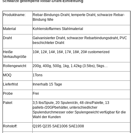
Einleitung
Schwarze getemperte Rebar-Draht-
Produktname:
Rebar-Bindungs-Draht, temperte Draht, schwarze Rebar-
Bindung Wie
Material
Kohlenstoffarmes Stahlmaterial
Draht
Galvanisierter Draht, schwarzer Rebarbindungsdraht, PVC
beschichteter Draht
Heiße
10#, 12#, 14#, 16#, 17#, 18#, 20# customerized
Verkaufsgröße
Rollengewicht
200g, 400g, 500g, 1kg, 1.42kg (3.5lbs), 5kgs…
MOQ
1Tons
Lieferfrist
Innerhalb 15 Tage
Probe
Frei
Paket
3,5 lbs/Spule, 20 Spulen/ctn, 48 ctns/Palette, 13
pallets-/20GPbehälter, unterschiedlicher
Spulendurchmesser oder Spulengewicht verfügbar für die
Wahl der Kunden
Rohstoff:
Q195 Q235 SAE1006 SAE1008