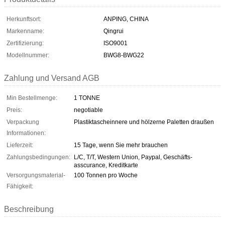
Herkunftsort:
ANPING, CHINA
Markenname:
Qingrui
Zertifizierung:
ISO9001
Modellnummer:
BWG8-BWG22
Zahlung und Versand AGB
Min Bestellmenge:
1 TONNE
Preis:
negotiable
Verpackung
Plastiktascheinnere und hölzerne Paletten draußen
Informationen:
Lieferzeit:
15 Tage, wenn Sie mehr brauchen
Zahlungsbedingungen:
L/C, T/T, Western Union, Paypal, Geschäfts-
asscurance, Kreditkarte
Versorgungsmaterial-
100 Tonnen pro Woche
Fähigkeit:
Beschreibung