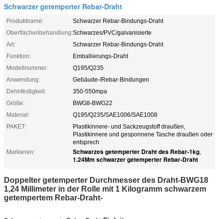
Schwarzer getemperter Rebar-Draht
Produktname:
Schwarzer Rebar-Bindungs-Draht
Oberflächenbehandlung:
Schwarzes/PVC/galvanisierte
Art:
Schwarzer Rebar-Bindungs-Draht
Funktion:
Emballierungs-Draht
Modellnummer:
Q195/Q235
Anwendung:
Gebäude-/Rebar-Bindungen
Dehnfestigkeit:
350-550mpa
Größe:
BWG8-BWG22
Material:
Q195/Q235/SAE1006/SAE1008
PAKET:
Plastikinnere- und Sackzeugstoff draußen,
Plastikinnere und gesponnene Tasche draußen oder
entsprech
Schwarzes getemperter Draht des Rebar-1kg
Markieren:
,
1.24Mm schwarzer getemperter Rebar-Draht
Doppelter getemperter Durchmesser des Draht-BWG18
1,24 Millimeter in der Rolle mit 1 Kilogramm schwarzem
getempertem Rebar-Draht-