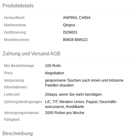
Produktdetails
Herkunftsort:
ANPING, CHINA
Markenname:
Qingrui
Zertifizierung:
ISO9001
Modellnummer:
BWG8-BWG22
Zahlung und Versand AGB
Min Bestellmenge:
100 Rolls
Preis:
Negotiation
Verpackung
gesponnene Taschen nach innen und hölzerne
Paletten draußen
Informationen:
Lieferzeit:
20days, wenn Sie mehr benötigen
Zahlungsbedingungen:
L/C, T/T, Western Union, Paypal, Geschäfts-
asscurance, Kreditkarte
Versorgungsmaterial-
2000 Rollen pro Woche
Fähigkeit:
Beschreibung