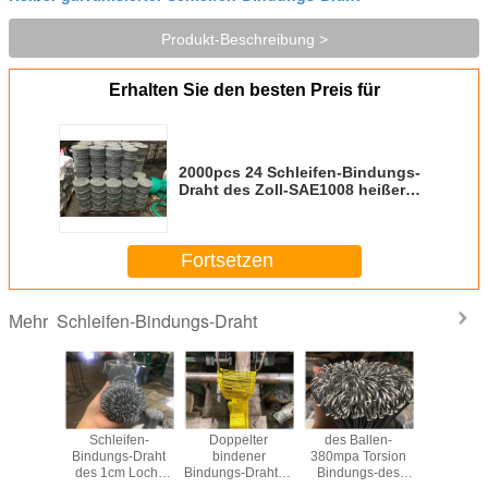
Produkt-Beschreibung >
Erhalten Sie den besten Preis für
2000pcs 24 Schleifen-Bindungs-
Draht des Zoll-SAE1008 heißer
galvanisierter
Fortsetzen
Schleifen-Bindungs-Draht
Mehr
hleifen-
Schleifen-
Doppelter
des Ballen-
Bindungs
s-Draht
Bindungs-Draht
bindener
380mpa Torsion
des Re
des 1cm Loch-
Bindungs-Draht 6"
Bindungs-des
2500