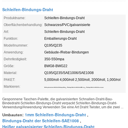
Schleifen-Bindungs-Draht
Produktname:
Schleifen-Bindungs-Draht
Oberflächenbehandlung:
Schwarzes/PVC/galvanisierte
Art:
Schleifen-Bindungs-Draht
Funktion:
Emballierungs-Draht
Modellnummer:
Q195/Q235
Anwendung:
Gebäude-/Rebar-Bindungen
Dehnfestigkeit:
350-550mpa
Größe:
BWG8-BWG22
Material:
Q195/Q235/SAE1006/SAE1008
PAKET:
5,000/roll 4,000/roll 2,500/roll, 2000/roll, 1,000/rol
Markieren:
,
,
Heißer galvanisierter Schleifen-Bindungs-Draht
Bindungs-Draht der Schleifen-SAE1008
Bindungs-Draht der Schleifen-2000pcs
Gesponnene Taschen-Palette, die galvanisierten Schnallen-Draht-Bau-
Bindedraht-Schleifen-Bindungs-Draht verpackt Schleifen-Bindungs-Draht-
Verwendung/Anwendung Verwenden Sie eine Art Draht Twister, um die zwei ...
1mm Schleifen-Bindungs-Draht
Umbauten:
,
Bindungs-Draht der Schleifen-SAE1008
,
Heißer galvanisierter Schleifen-Bindungs-Draht