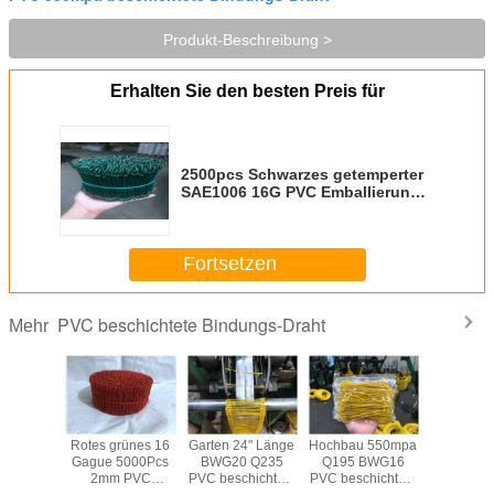
Produkt-Beschreibung >
Erhalten Sie den besten Preis für
2500pcs Schwarzes getemperter
SAE1006 16G PVC Emballierungs-
Draht
Fortsetzen
PVC beschichtete Bindungs-Draht
Mehr
arzes
Rotes grünes 16
Garten 24" Länge
Hochbau 550mpa
1.6mm
emperte
Gague 5000Pcs
BWG20 Q235
Q195 BWG16
beschic
aht
2mm PVC
PVC beschichtete
PVC beschichtete
Bindungs