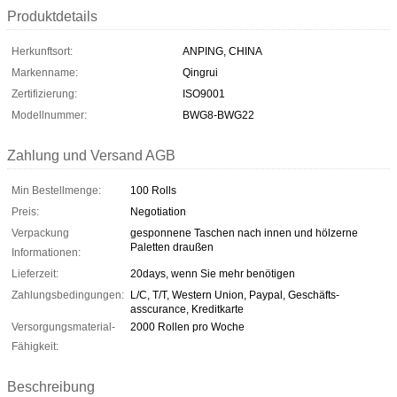
Produktdetails
Herkunftsort:
ANPING, CHINA
Markenname:
Qingrui
Zertifizierung:
ISO9001
Modellnummer:
BWG8-BWG22
Zahlung und Versand AGB
Min Bestellmenge:
100 Rolls
Preis:
Negotiation
Verpackung
gesponnene Taschen nach innen und hölzerne
Paletten draußen
Informationen:
Lieferzeit:
20days, wenn Sie mehr benötigen
Zahlungsbedingungen:
L/C, T/T, Western Union, Paypal, Geschäfts-
asscurance, Kreditkarte
Versorgungsmaterial-
2000 Rollen pro Woche
Fähigkeit:
Beschreibung