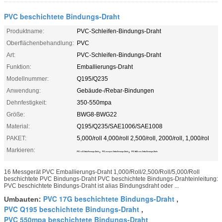
PVC beschichtete Bindungs-Draht
Produktname:
PVC-Schleifen-Bindungs-Draht
Oberflächenbehandlung:
PVC
Art:
PVC-Schleifen-Bindungs-Draht
Funktion:
Emballierungs-Draht
Modellnummer:
Q195/Q235
Anwendung:
Gebäude-/Rebar-Bindungen
Dehnfestigkeit:
350-550mpa
Größe:
BWG8-BWG22
Material:
Q195/Q235/SAE1006/SAE1008
PAKET:
5,000/roll 4,000/roll 2,500/roll, 2000/roll, 1,000/rol
Markieren:
,
,
PVC 16G Emballierungs-Draht
PVC 2500pcs Emballierungs-Draht
PVC SAE1006 Emballierungs-Draht
16 Messgerät PVC Emballierungs-Draht 1,000/Roll/2,500/Roll/5,000/Roll
beschichtete PVC Bindungs-Draht PVC beschichtete Bindungs-Drahteinleitung:
PVC beschichtete Bindungs-Draht ist alias Bindungsdraht oder ...
PVC 17G beschichtete Bindungs-Draht
Umbauten:
,
PVC Q195 beschichtete Bindungs-Draht
,
PVC 550mpa beschichtete Bindungs-Draht