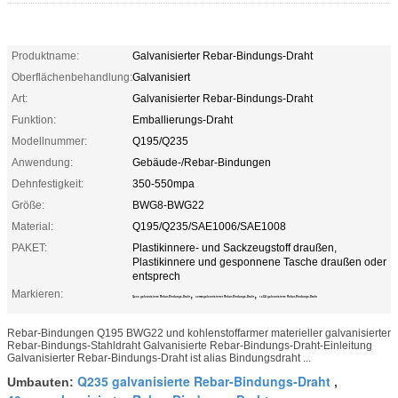
Produktname:
Galvanisierter Rebar-Bindungs-Draht
Oberflächenbehandlung:
Galvanisiert
Art:
Galvanisierter Rebar-Bindungs-Draht
Funktion:
Emballierungs-Draht
Modellnummer:
Q195/Q235
Anwendung:
Gebäude-/Rebar-Bindungen
Dehnfestigkeit:
350-550mpa
Größe:
BWG8-BWG22
Material:
Q195/Q235/SAE1006/SAE1008
PAKET:
Plastikinnere- und Sackzeugstoff draußen,
Plastikinnere und gesponnene Tasche draußen oder
entsprech
Markieren:
,
,
Q235 galvanisierte Rebar-Bindungs-Draht
40mm galvanisierter Rebar-Bindungs-Draht
16GA galvanisierte Rebar-Bindungs-Draht
Rebar-Bindungen Q195 BWG22 und kohlenstoffarmer materieller galvanisierter
Rebar-Bindungs-Stahldraht Galvanisierte Rebar-Bindungs-Draht-Einleitung
Galvanisierter Rebar-Bindungs-Draht ist alias Bindungsdraht ...
Q235 galvanisierte Rebar-Bindungs-Draht
Umbauten:
,