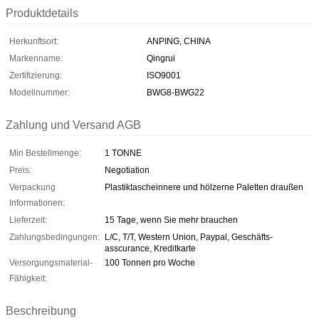
Produktdetails
Herkunftsort:
ANPING, CHINA
Markenname:
Qingrui
Zertifizierung:
ISO9001
Modellnummer:
BWG8-BWG22
Zahlung und Versand AGB
Min Bestellmenge:
1 TONNE
Preis:
Negotiation
Verpackung
Plastiktascheinnere und hölzerne Paletten draußen
Informationen:
Lieferzeit:
15 Tage, wenn Sie mehr brauchen
Zahlungsbedingungen:
L/C, T/T, Western Union, Paypal, Geschäfts-
asscurance, Kreditkarte
Versorgungsmaterial-
100 Tonnen pro Woche
Fähigkeit:
Beschreibung