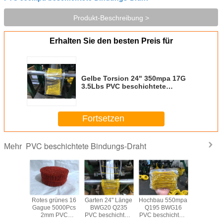
Produkt-Beschreibung >
Erhalten Sie den besten Preis für
Gelbe Torsion 24" 350mpa 17G
3.5Lbs PVC beschichtete
Bindungs-Draht
Fortsetzen
PVC beschichtete Bindungs-Draht
Mehr
arzes
Rotes grünes 16
Garten 24" Länge
Hochbau 550mpa
1.6mm
emperte
Gague 5000Pcs
BWG20 Q235
Q195 BWG16
beschic
aht
2mm PVC
PVC beschichtete
PVC beschichtete
Bindungs