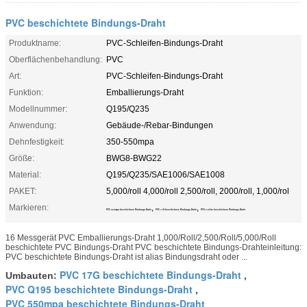
PVC beschichtete Bindungs-Draht
Produktname:
PVC-Schleifen-Bindungs-Draht
Oberflächenbehandlung:
PVC
Art:
PVC-Schleifen-Bindungs-Draht
Funktion:
Emballierungs-Draht
Modellnummer:
Q195/Q235
Anwendung:
Gebäude-/Rebar-Bindungen
Dehnfestigkeit:
350-550mpa
Größe:
BWG8-BWG22
Material:
Q195/Q235/SAE1006/SAE1008
PAKET:
5,000/roll 4,000/roll 2,500/roll, 2000/roll, 1,000/rol
Markieren:
,
,
PVC 350mpa beschichtete Bindungs-Draht
PVC 17G beschichtete Bindungs-Draht
PVC 3.5Lbs beschichtete Bindungs-Draht
16 Messgerät PVC Emballierungs-Draht 1,000/Roll/2,500/Roll/5,000/Roll
beschichtete PVC Bindungs-Draht PVC beschichtete Bindungs-Drahteinleitung:
PVC beschichtete Bindungs-Draht ist alias Bindungsdraht oder ...
PVC 17G beschichtete Bindungs-Draht
Umbauten:
,
PVC Q195 beschichtete Bindungs-Draht
,
PVC 550mpa beschichtete Bindungs-Draht