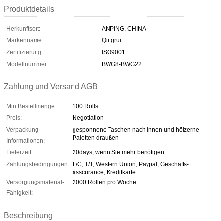
Produktdetails
Herkunftsort:
ANPING, CHINA
Markenname:
Qingrui
Zertifizierung:
ISO9001
Modellnummer:
BWG8-BWG22
Zahlung und Versand AGB
Min Bestellmenge:
100 Rolls
Preis:
Negotiation
Verpackung
gesponnene Taschen nach innen und hölzerne
Paletten draußen
Informationen:
Lieferzeit:
20days, wenn Sie mehr benötigen
Zahlungsbedingungen:
L/C, T/T, Western Union, Paypal, Geschäfts-
asscurance, Kreditkarte
Versorgungsmaterial-
2000 Rollen pro Woche
Fähigkeit:
Beschreibung