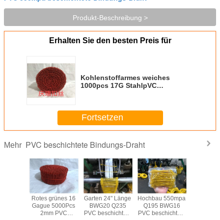
Produkt-Beschreibung >
Erhalten Sie den besten Preis für
Kohlenstoffarmes weiches
1000pcs 17G StahlpVC
beschichtete Bindungs-Draht
Fortsetzen
PVC beschichtete Bindungs-Draht
Mehr
arzes
Rotes grünes 16
Garten 24" Länge
Hochbau 550mpa
1.6mm
emperte
Gague 5000Pcs
BWG20 Q235
Q195 BWG16
beschic
aht
2mm PVC
PVC beschichtete
PVC beschichtete
Bindungs