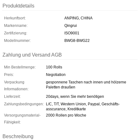
Produktdetails
Herkunftsort:
ANPING, CHINA
Markenname:
Qingrui
Zertifizierung:
ISO9001
Modellnummer:
BWG8-BWG22
Zahlung und Versand AGB
Min Bestellmenge:
100 Rolls
Preis:
Negotiation
Verpackung
gesponnene Taschen nach innen und hölzerne
Paletten draußen
Informationen:
Lieferzeit:
20days, wenn Sie mehr benötigen
Zahlungsbedingungen:
L/C, T/T, Western Union, Paypal, Geschäfts-
asscurance, Kreditkarte
Versorgungsmaterial-
2000 Rollen pro Woche
Fähigkeit:
Beschreibung