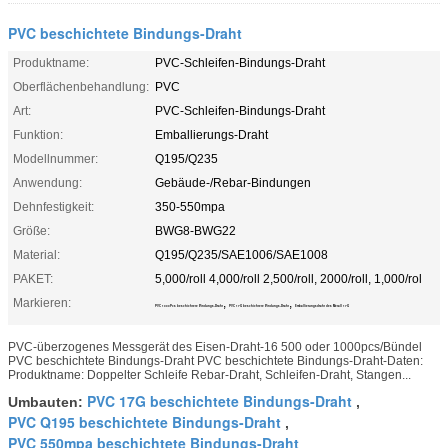
PVC beschichtete Bindungs-Draht
Produktname:
PVC-Schleifen-Bindungs-Draht
Oberflächenbehandlung:
PVC
Art:
PVC-Schleifen-Bindungs-Draht
Funktion:
Emballierungs-Draht
Modellnummer:
Q195/Q235
Anwendung:
Gebäude-/Rebar-Bindungen
Dehnfestigkeit:
350-550mpa
Größe:
BWG8-BWG22
Material:
Q195/Q235/SAE1006/SAE1008
PAKET:
5,000/roll 4,000/roll 2,500/roll, 2000/roll, 1,000/rol
Markieren:
,
,
PVC 1000Pcs beschichtete Bindungs-Draht
PVC 17G beschichtete Bindungs-Draht
Emballierungsdraht des Metall 17G
PVC-überzogenes Messgerät des Eisen-Draht-16 500 oder 1000pcs/Bündel
PVC beschichtete Bindungs-Draht PVC beschichtete Bindungs-Draht-Daten:
Produktname: Doppelter Schleife Rebar-Draht, Schleifen-Draht, Stangen...
PVC 17G beschichtete Bindungs-Draht
Umbauten:
,
PVC Q195 beschichtete Bindungs-Draht
,
PVC 550mpa beschichtete Bindungs-Draht