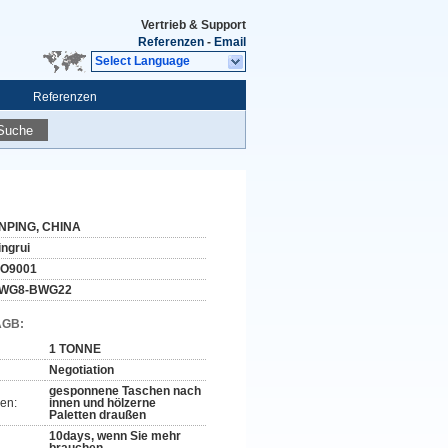
Vertrieb & Support
Referenzen
-
Email
Select Language
Referenzen
Suche
NPING, CHINA
ingrui
SO9001
WG8-BWG22
AGB:
1 TONNE
Negotiation
gesponnene Taschen nach
en:
innen und hölzerne
Paletten draußen
10days, wenn Sie mehr