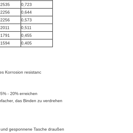
02535
0,723
02256
0,644
02256
0,573
02011
0,511
01791
0,455
01594
0,405
tes Korrosion resistanc
 15% - 20% erreichen
 einfacher, das Binden zu verdrehen
ere und gesponnene Tasche draußen