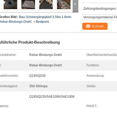
Zahlungsbedingungen:
Großes Bild :
Bau-Schwergängigkeit 3.5lbs 1.6mm
Versorgungsmaterial-Fä
Rebar-Bindungs-Draht
Bestpreis
Kontakt
führliche Produkt-Beschreibung
oduktname:
Rebar-Bindungs-Draht
Oberflächenbehandl
t:
Rebar-Bindungs-Draht
Funktion:
odellnummer:
Q195/Q235
Anwendung:
hnfestigkeit:
350-550mpa
Größe:
Q195/Q235/SAE1006/SAE1008
terial:
PAKET: