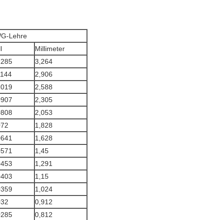
G-Lehre
l
Millimeter
1285
3,264
1144
2,906
1019
2,588
0907
2,305
0808
2,053
072
1,828
0641
1,628
0571
1,45
0453
1,291
0403
1,15
0359
1,024
032
0,912
0285
0,812