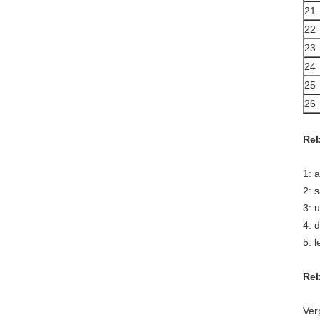
21
22
23
24
25
26
Reb
1: 
2: 
3: 
4: 
5: 
Reb
Ver