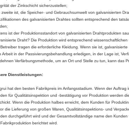
grität der Zinkschicht sicherzustellen;
 zweite ist, die Speicher- und Gebrauchsumwelt von galvanisierten Dr
zifikationen des galvanisierten Drahtes sollten entsprechend den tat
den;
ttens ist der Produktionsstandort von galvanisierten Drahtprodukten sau
vanisierte Draht? Die Produktion wird entsprechend wissenschaftliche
 Betreiber tragen die erforderliche Kleidung. Wenn sie ist, galvanisier
e Arbeit in der Passivierungsbehandlung erledigen, in der Lage ist, Verf
dehnen Verfärbungsmethode, um an Ort und Stelle zu tun, kann das Pr
ere Dienstleistungen:
grui hat den besten Fabrikpreis im Anfangsstadium. Wenn der Auftrag i
den für Qualitätsinspektion und -bestätigung vor Produktion werden di
chickt. Wenn die Produktion halbes erreicht, dem Kunden für Produktin
or die Lieferung von großen Waren, Qualitätsinspektions- und Verpa
den durchgeführt wird und der Gesamtvollständige name den Kunden für
 Fabrikproduktion berichtet wird.