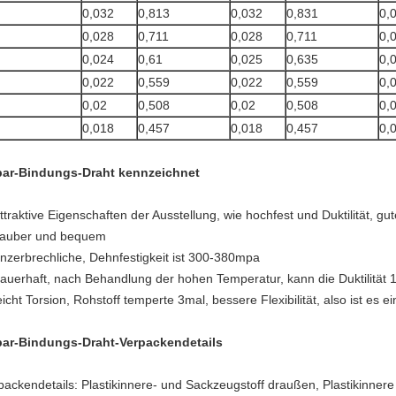
0,032
0,813
0,032
0,831
0,
0,028
0,711
0,028
0,711
0,
0,024
0,61
0,025
0,635
0,
0,022
0,559
0,022
0,559
0,
0,02
0,508
0,02
0,508
0,
0,018
0,457
0,018
0,457
0,
ar-Bindungs-Draht kennzeichnet
attraktive Eigenschaften der Ausstellung, wie hochfest und Duktilität, gu
sauber und bequem
unzerbrechliche, Dehnfestigkeit ist 300-380mpa
dauerhaft, nach Behandlung der hohen Temperatur, kann die Duktilität
leicht Torsion, Rohstoff temperte 3mal, bessere Flexibilität, also ist es
ar-Bindungs-Draht-Verpackendetails
packendetails: Plastikinnere- und Sackzeugstoff draußen, Plastikinn