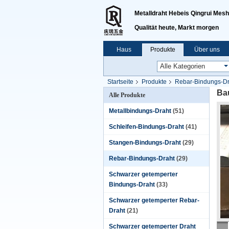
Metalldraht Hebeis Qingrui Mesh 
Qualität heute, Markt morgen
Haus
Produkte
Über uns
Startseite
Produkte
Rebar-Bindungs-Dr
Ba
Alle Produkte
Metallbindungs-Draht
(51)
Schleifen-Bindungs-Draht
(41)
Stangen-Bindungs-Draht
(29)
Rebar-Bindungs-Draht
(29)
Schwarzer getemperter
Bindungs-Draht
(33)
Schwarzer getemperter Rebar-
Draht
(21)
Schwarzer getemperter Draht