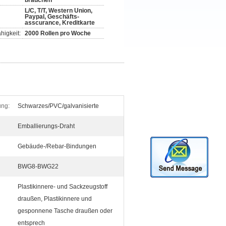
brauchen
L/C, T/T, Western Union,
Paypal, Geschäfts-
asscurance, Kreditkarte
higkeit:
2000 Rollen pro Woche
ung:
Schwarzes/PVC/galvanisierte
Emballierungs-Draht
Gebäude-/Rebar-Bindungen
BWG8-BWG22
Plastikinnere- und Sackzeugstoff
draußen, Plastikinnere und
gesponnene Tasche draußen oder
entsprech