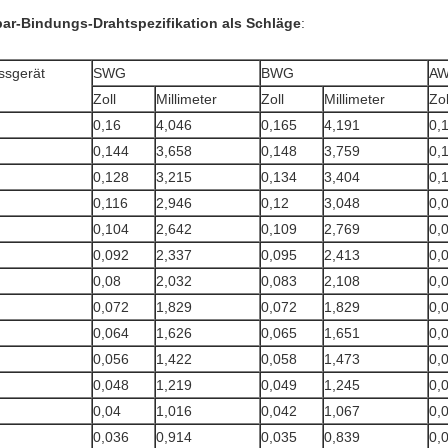
ar-Bindungs-Drahtspezifikation als Schläge
:
ssgerät
SWG
BWG
AW
Zoll
Millimeter
Zoll
Millimeter
Zol
0,16
4,046
0,165
4,191
0,
0,144
3,658
0,148
3,759
0,
0,128
3,215
0,134
3,404
0,
0,116
2,946
0,12
3,048
0,
0,104
2,642
0,109
2,769
0,
0,092
2,337
0,095
2,413
0,
0,08
2,032
0,083
2,108
0,
0,072
1,829
0,072
1,829
0,
0,064
1,626
0,065
1,651
0,
0,056
1,422
0,058
1,473
0,
0,048
1,219
0,049
1,245
0,
0,04
1,016
0,042
1,067
0,
0,036
0,914
0,035
0,839
0,