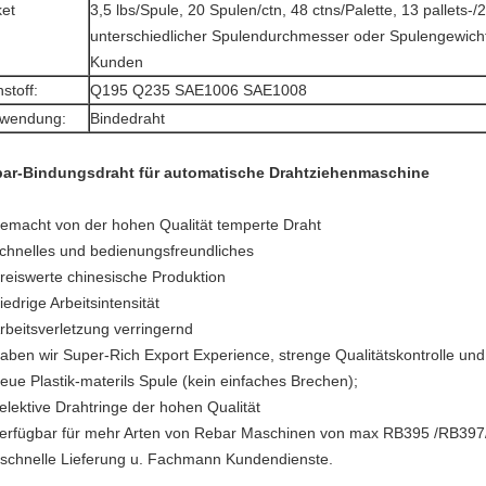
et
3,5 lbs/Spule, 20 Spulen/ctn, 48 ctns/Palette, 13 pallets-
unterschiedlicher Spulendurchmesser oder Spulengewicht 
Kunden
stoff:
Q195 Q235 SAE1006 SAE1008
rwendung:
Bindedraht
ar-Bindungsdraht für automatische Drahtziehenmaschine
gemacht von der hohen Qualität temperte Draht
schnelles und bedienungsfreundliches
preiswerte chinesische Produktion
iedrige Arbeitsintensität
Arbeitsverletzung verringernd
haben wir Super-Rich Export Experience, strenge Qualitätskontrolle u
neue Plastik-materils Spule (kein einfaches Brechen);
selektive Drahtringe der hohen Qualität
verfügbar für mehr Arten von Rebar Maschinen von max RB395 /RB39
 schnelle Lieferung u. Fachmann Kundendienste.