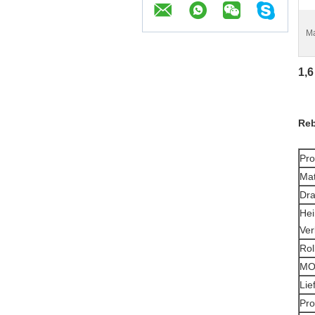
Ma
1,6
Reb
Pr
Mat
Dra
He
Ver
Rol
M
Lief
Pr