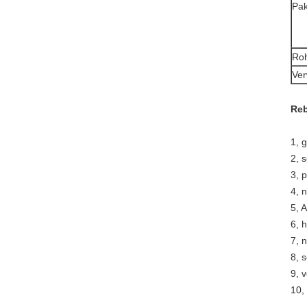
Pak
Roh
Ve
Reb
1, 
2, 
3, 
4, n
5, 
6, 
7, 
8, 
9, 
10,