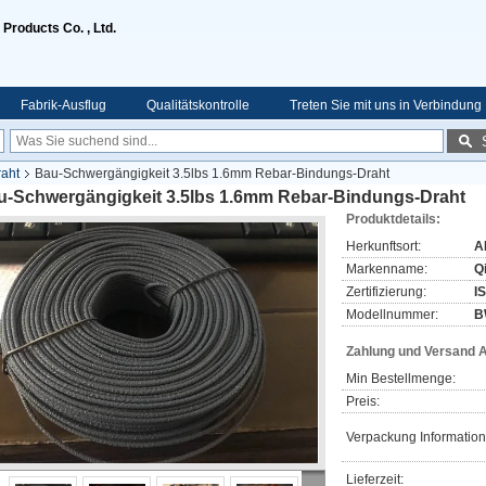
Products Co. , Ltd.
Fabrik-Ausflug
Qualitätskontrolle
Treten Sie mit uns in Verbindung
aht
Bau-Schwergängigkeit 3.5lbs 1.6mm Rebar-Bindungs-Draht
u-Schwergängigkeit 3.5lbs 1.6mm Rebar-Bindungs-Draht
Produktdetails:
Herkunftsort:
A
Markenname:
Q
Zertifizierung:
I
Modellnummer:
B
Zahlung und Versand 
Min Bestellmenge:
Preis:
Verpackung Information
Lieferzeit: