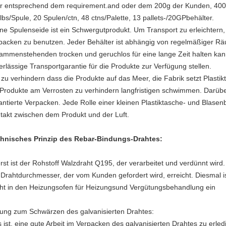
r entsprechend dem requirement.and oder dem 200g der Kunden, 400g
 lbs/Spule, 20 Spulen/ctn, 48 ctns/Palette, 13 pallets-/20GPbehälter.
ine Spulenseide ist ein Schwergutprodukt. Um Transport zu erleichtern
packen zu benutzen. Jeder Behälter ist abhängig von regelmäßiger R
ammenstehenden trocken und geruchlos für eine lange Zeit halten kann
erlässige Transportgarantie für die Produkte zur Verfügung stellen.
zu verhindern dass die Produkte auf das Meer, die Fabrik setzt Plasti
 Produkte am Verrosten zu verhindern langfristigen schwimmen. Darübe
antierte Verpacken. Jede Rolle einer kleinen Plastiktasche- und Blasen
takt zwischen dem Produkt und der Luft.
hnisches Prinzip des Rebar-Bindungs-Drahtes:
rst ist der Rohstoff Walzdraht Q195, der verarbeitet und verdünnt wir
 Drahtdurchmesser, der vom Kunden gefordert wird, erreicht. Diesmal is
ht in den Heizungsofen für Heizungsund Vergütungsbehandlung ein
ung zum Schwärzen des galvanisierten Drahtes:
s ist, eine gute Arbeit im Verpacken des galvanisierten Drahtes zu erl