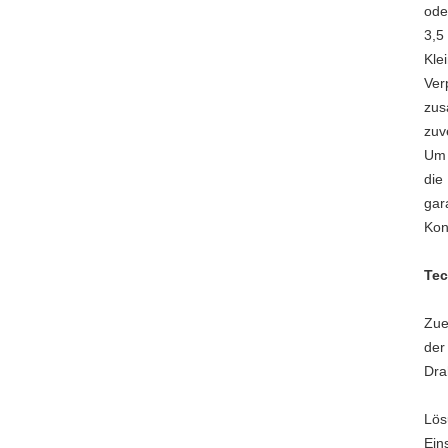
ode
3,5
Kle
Ver
zus
zuv
Um 
die
gar
Kon
Tec
Zue
der
Dra
Lös
Ein