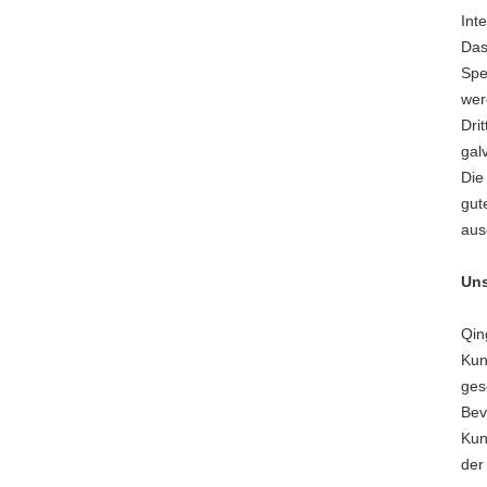
Inte
Das
Spe
wer
Dri
gal
Die
gut
aus
Uns
Qin
Kun
ges
Bev
Kun
der