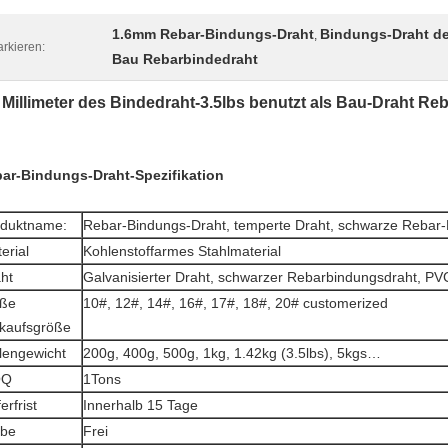
1.6mm Rebar-Bindungs-Draht
Bindungs-Draht de
,
rkieren:
Bau Rebarbindedraht
 Millimeter des Bindedraht-3.5lbs benutzt als Bau-Draht R
ar-Bindungs-Draht-Spezifikation
oduktname:
Rebar-Bindungs-Draht, temperte Draht, schwarze Rebar
erial
Kohlenstoffarmes Stahlmaterial
ht
Galvanisierter Draht, schwarzer Rebarbindungsdraht, PV
iße
10#, 12#, 14#, 16#, 17#, 18#, 20# customerized
kaufsgröße
lengewicht
200g, 400g, 500g, 1kg, 1.42kg (3.5lbs), 5kgs…
OQ
1Tons
erfrist
Innerhalb 15 Tage
obe
Frei