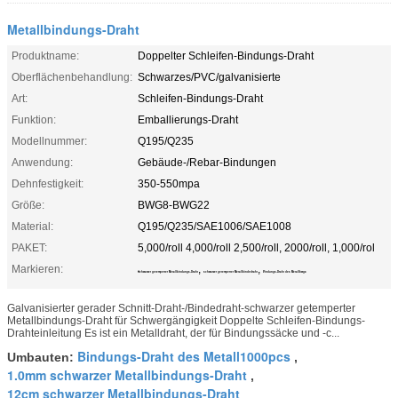
Metallbindungs-Draht
Produktname:
Doppelter Schleifen-Bindungs-Draht
Oberflächenbehandlung:
Schwarzes/PVC/galvanisierte
Art:
Schleifen-Bindungs-Draht
Funktion:
Emballierungs-Draht
Modellnummer:
Q195/Q235
Anwendung:
Gebäude-/Rebar-Bindungen
Dehnfestigkeit:
350-550mpa
Größe:
BWG8-BWG22
Material:
Q195/Q235/SAE1006/SAE1008
PAKET:
5,000/roll 4,000/roll 2,500/roll, 2000/roll, 1,000/rol
Markieren:
,
,
Schwarzer getemperter Metallbindungs-Draht
schwarzer getemperter Metallbindedraht
Bindungs-Draht des Metallbwg8
Galvanisierter gerader Schnitt-Draht-/Bindedraht-schwarzer getemperter
Metallbindungs-Draht für Schwergängigkeit Doppelte Schleifen-Bindungs-
Drahteinleitung Es ist ein Metalldraht, der für Bindungssäcke und -c...
Bindungs-Draht des Metall1000pcs
Umbauten:
,
1.0mm schwarzer Metallbindungs-Draht
,
12cm schwarzer Metallbindungs-Draht