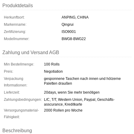
Produktdetails
Herkunftsort:
ANPING, CHINA
Markenname:
Qingrui
Zertifizierung:
ISO9001
Modellnummer:
BWG8-BWG22
Zahlung und Versand AGB
Min Bestellmenge:
100 Rolls
Preis:
Negotiation
Verpackung
gesponnene Taschen nach innen und hölzerne
Paletten draußen
Informationen:
Lieferzeit:
20days, wenn Sie mehr benötigen
Zahlungsbedingungen:
L/C, T/T, Western Union, Paypal, Geschäfts-
asscurance, Kreditkarte
Versorgungsmaterial-
2000 Rollen pro Woche
Fähigkeit:
Beschreibung