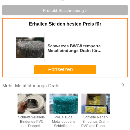
Produkt-Beschreibung >
Erhalten Sie den besten Preis für
Schwarzes BWG8 temperte
Metallbindungs-Draht für
Schwergängigkeit
Fortsetzen
Metallbindungs-Draht
Mehr
s-Draht
Schleifen-Ballen-
PVCs 16ga
Schleife Rebar-
Bindungs
ebar-
Bindungs-PVC
Metalldoppelte
Bindungs-Draht-
des Meta
0PCS
des Doppelt-
Schleife des
PVC des Doppelt-