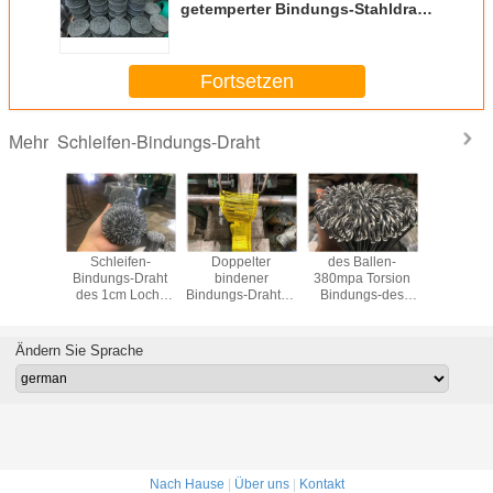
getemperter Bindungs-Stahldraht
der Schleifen-ISO9001
Fortsetzen
Schleifen-Bindungs-Draht
Mehr
hleifen-
Schleifen-
Doppelter
des Ballen-
Bindungs
s-Draht
Bindungs-Draht
bindener
380mpa Torsion
des Re
des 1cm Loch-
Bindungs-Draht 6"
Bindungs-des
2500
Durchmesser-
der Schleifen-
Drahtdurchmesser-
550mpa mit
Schnallen-
1.2-1.6mm leicht
Faden-
1.35mm
Ändern Sie Sprache
Werkzeugen
1000pcs/Spule
Nach Hause
|
Über uns
|
Kontakt