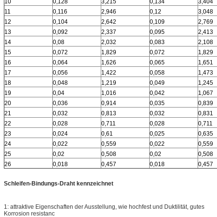
10
0,128
3,215
0,134
3,404
11
0,116
2,946
0,12
3,048
12
0,104
2,642
0,109
2,769
13
0,092
2,337
0,095
2,413
14
0,08
2,032
0,083
2,108
15
0,072
1,829
0,072
1,829
16
0,064
1,626
0,065
1,651
17
0,056
1,422
0,058
1,473
18
0,048
1,219
0,049
1,245
19
0,04
1,016
0,042
1,067
20
0,036
0,914
0,035
0,839
21
0,032
0,813
0,032
0,831
22
0,028
0,711
0,028
0,711
23
0,024
0,61
0,025
0,635
24
0,022
0,559
0,022
0,559
25
0,02
0,508
0,02
0,508
26
0,018
0,457
0,018
0,457
Schleifen-Bindungs-Draht kennzeichnet
1: attraktive Eigenschaften der Ausstellung, wie hochfest und Duktilität, gutes
Korrosion resistanc