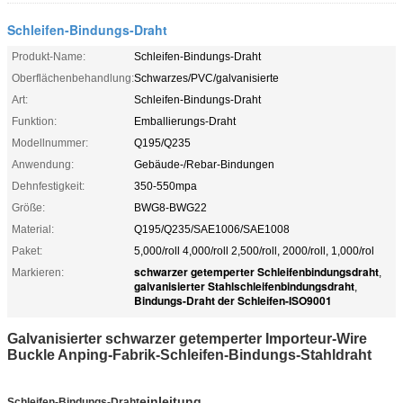
Schleifen-Bindungs-Draht
Produkt-Name:
Schleifen-Bindungs-Draht
Oberflächenbehandlung:
Schwarzes/PVC/galvanisierte
Art:
Schleifen-Bindungs-Draht
Funktion:
Emballierungs-Draht
Modellnummer:
Q195/Q235
Anwendung:
Gebäude-/Rebar-Bindungen
Dehnfestigkeit:
350-550mpa
Größe:
BWG8-BWG22
Material:
Q195/Q235/SAE1006/SAE1008
Paket:
5,000/roll 4,000/roll 2,500/roll, 2000/roll, 1,000/rol
schwarzer getemperter Schleifenbindungsdraht
Markieren:
,
galvanisierter Stahlschleifenbindungsdraht
,
Bindungs-Draht der Schleifen-ISO9001
Galvanisierter schwarzer getemperter Importeur-Wire
Buckle Anping-Fabrik-Schleifen-Bindungs-Stahldraht
einleitung
Schleifen-Bindungs-Draht