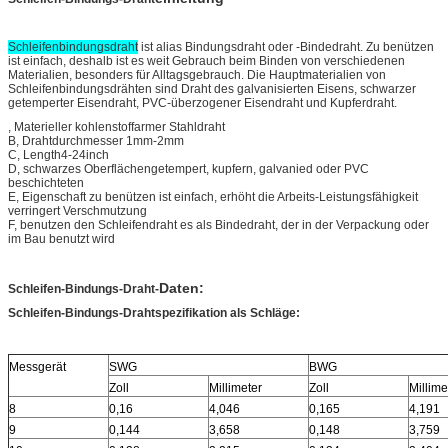
Schleifenbindungsdraht
ist alias Bindungsdraht oder -Bindedraht. Zu benützen
ist einfach, deshalb ist es weit Gebrauch beim Binden von verschiedenen
Materialien, besonders für Alltagsgebrauch. Die Hauptmaterialien von
Schleifenbindungsdrähten sind Draht des galvanisierten Eisens, schwarzer
getemperter Eisendraht, PVC-überzogener Eisendraht und Kupferdraht.
, Materieller kohlenstoffarmer Stahldraht
B, Drahtdurchmesser 1mm-2mm
C, Length4-24inch
D, schwarzes Oberflächengetempert, kupfern, galvanied oder PVC
beschichteten
E, Eigenschaft zu benützen ist einfach, erhöht die Arbeits-Leistungsfähigkeit
verringert Verschmutzung
F, benutzen den Schleifendraht es als Bindedraht, der in der Verpackung oder
im Bau benutzt wird
Daten:
Schleifen-Bindungs-Draht-
Schleifen-Bindungs-Drahtspezifikation als Schläge:
Messgerät
SWG
BWG
Zoll
Millimeter
Zoll
Millime
8
0,16
4,046
0,165
4,191
9
0,144
3,658
0,148
3,759