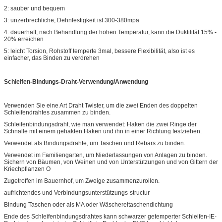
2: sauber und bequem
3: unzerbrechliche, Dehnfestigkeit ist 300-380mpa
4: dauerhaft, nach Behandlung der hohen Temperatur, kann die Duktilität 15% -
20% erreichen
5: leicht Torsion, Rohstoff temperte 3mal, bessere Flexibilität, also ist es
einfacher, das Binden zu verdrehen
Schleifen-Bindungs-Draht-Verwendung/Anwendung
Verwenden Sie eine Art Draht Twister, um die zwei Enden des doppelten
Schleifendrahtes zusammen zu binden.
Schleifenbindungsdraht, wie man verwendet: Haken die zwei Ringe der
Schnalle mit einem gehakten Haken und ihn in einer Richtung festziehen.
Verwendet als Bindungsdrähte, um Taschen und Rebars zu binden.
Verwendet im Familiengarten, um Niederlassungen von Anlagen zu binden.
Sichern von Bäumen, von Weinen und von Unterstützungen und von Gittern der
Kriechpflanzen O
Zugetroffen im Bauernhof, um Zweige zusammenzurollen.
aufrichtendes und Verbindungsunterstützungs-structur
Bindung Taschen oder als MA oder Wäschereitaschendichtung
Ende des Schleifenbindungsdrahtes kann schwarzer getemperter Schleifen-IE-