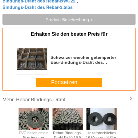
Bindungs-Draht des Rebar-BWG22
,
Bindungs-Draht des Rebar-3.5lbs
Produkt-Beschreibung >
Erhalten Sie den besten Preis für
Schwarzer weicher getemperter
Bau-Bindungs-Draht des
Messgerät-3.5lb/Roll 16,5
Fortsetzen
Rebar-Bindungs-Draht
Mehr
arzes
PVC beschichtete
Rebar-Bindungs-
Unzerbrechliches
Bindungs
ter Draht
5cm inneren
Draht Pk20 16,5
16 Messgerät 3lbs
des Reba