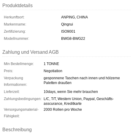
Produktdetails
Herkunftsort:
ANPING, CHINA
Markenname:
Qingrui
Zertifizierung:
ISO9001
Modellnummer:
BWG8-BWG22
Zahlung und Versand AGB
Min Bestellmenge:
1 TONNE
Preis:
Negotiation
Verpackung
gesponnene Taschen nach innen und hölzerne
Paletten draußen
Informationen:
Lieferzeit:
10days, wenn Sie mehr brauchen
Zahlungsbedingungen:
L/C, T/T, Western Union, Paypal, Geschäfts-
asscurance, Kreditkarte
Versorgungsmaterial-
2000 Rollen pro Woche
Fähigkeit:
Beschreibung