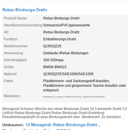
Rebar-Bindungs-Draht
Produkt-Name:
Rebar-Bindungs-Draht
Oberflächenbehandlung:
Schwarzes/PVC/galvanisierte
Art:
Rebar-Bindungs-Draht
Funktion:
Emballierungs-Draht
Modellnummer:
Q195/Q235
Anwendung:
Gebäude-/Rebar-Bindungen
Dehnfestigkeit:
350-550mpa
Größe:
BWG8-BWG22
Material:
Q195/Q235/SAE1006/SAE1008
Paket:
Plastikinnere- und Sackzeugstoff draußen,
Plastikinnere und gesponnene Tasche draußen oder
entsprech
Markieren:
,
,
,
Bau-Bindungsdraht mit 16
5 Messgeräten
Bindungsdraht des Baus 3.5lb/roll
schwarzer weicher getemperter Baubindungsdraht
Messgerät-Schwarz-Weiche des rebar-Bindungs-Draht-16,5 temperte Draht 3,5
Lb/Roll Rebar-Bindungs-Draht Rebar-Bindungs-Draht-Einleitung
Rebarbindungsdraht ist alias Bindungsdraht oder -Bindedraht. Zu benützen ...
15 Messgerät Rebar-Bindungs-Draht
Umbauten:
,