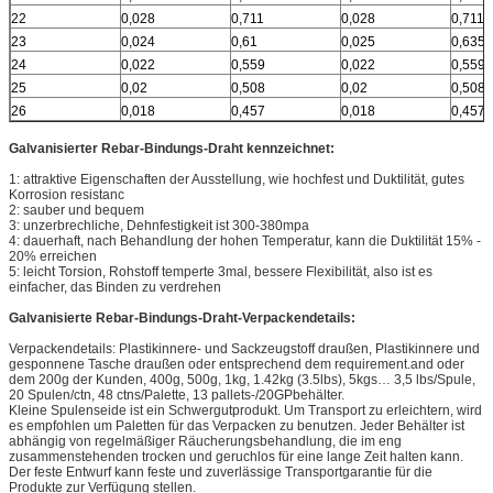
22
0,028
0,711
0,028
0,711
23
0,024
0,61
0,025
0,635
24
0,022
0,559
0,022
0,559
25
0,02
0,508
0,02
0,508
26
0,018
0,457
0,018
0,457
Galvanisierter Rebar-Bindungs-Draht kennzeichnet:
1: attraktive Eigenschaften der Ausstellung, wie hochfest und Duktilität, gutes
Korrosion resistanc
2: sauber und bequem
3: unzerbrechliche, Dehnfestigkeit ist 300-380mpa
4: dauerhaft, nach Behandlung der hohen Temperatur, kann die Duktilität 15% -
20% erreichen
5: leicht Torsion, Rohstoff temperte 3mal, bessere Flexibilität, also ist es
einfacher, das Binden zu verdrehen
Galvanisierte Rebar-Bindungs-Draht-Verpackendetails:
Verpackendetails: Plastikinnere- und Sackzeugstoff draußen, Plastikinnere und
gesponnene Tasche draußen oder entsprechend dem requirement.and oder
dem 200g der Kunden, 400g, 500g, 1kg, 1.42kg (3.5lbs), 5kgs… 3,5 lbs/Spule,
20 Spulen/ctn, 48 ctns/Palette, 13 pallets-/20GPbehälter.
Kleine Spulenseide ist ein Schwergutprodukt. Um Transport zu erleichtern, wird
es empfohlen um Paletten für das Verpacken zu benutzen. Jeder Behälter ist
abhängig von regelmäßiger Räucherungsbehandlung, die im eng
zusammenstehenden trocken und geruchlos für eine lange Zeit halten kann.
Der feste Entwurf kann feste und zuverlässige Transportgarantie für die
Produkte zur Verfügung stellen.