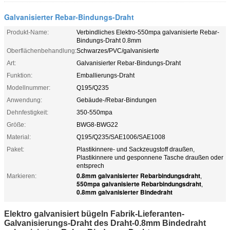
Galvanisierter Rebar-Bindungs-Draht
Produkt-Name:
Verbindliches Elektro-550mpa galvanisierte Rebar-
Bindungs-Draht 0.8mm
Oberflächenbehandlung:
Schwarzes/PVC/galvanisierte
Art:
Galvanisierter Rebar-Bindungs-Draht
Funktion:
Emballierungs-Draht
Modellnummer:
Q195/Q235
Anwendung:
Gebäude-/Rebar-Bindungen
Dehnfestigkeit:
350-550mpa
Größe:
BWG8-BWG22
Material:
Q195/Q235/SAE1006/SAE1008
Paket:
Plastikinnere- und Sackzeugstoff draußen,
Plastikinnere und gesponnene Tasche draußen oder
entsprech
0.8mm galvanisierter Rebarbindungsdraht
Markieren:
,
550mpa galvanisierte Rebarbindungsdraht
,
0.8mm galvanisierter Bindedraht
Elektro galvanisiert bügeln Fabrik-Lieferanten-
Galvanisierungs-Draht des Draht-0.8mm Bindedraht