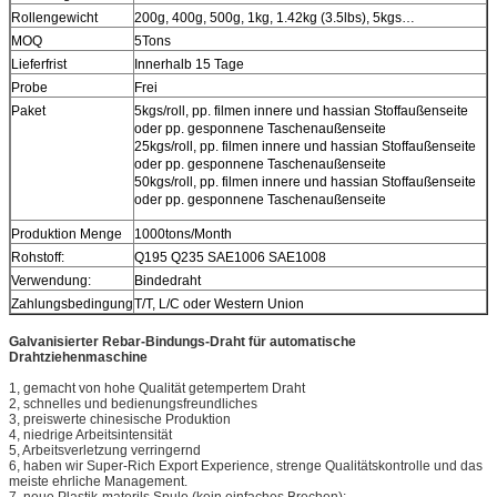
Rollengewicht
200g, 400g, 500g, 1kg, 1.42kg (3.5lbs), 5kgs…
MOQ
5Tons
Lieferfrist
Innerhalb 15 Tage
Probe
Frei
Paket
5kgs/roll, pp. filmen innere und hassian Stoffaußenseite
oder pp. gesponnene Taschenaußenseite
25kgs/roll, pp. filmen innere und hassian Stoffaußenseite
oder pp. gesponnene Taschenaußenseite
50kgs/roll, pp. filmen innere und hassian Stoffaußenseite
oder pp. gesponnene Taschenaußenseite
Produktion Menge
1000tons/Month
Rohstoff:
Q195 Q235 SAE1006 SAE1008
Verwendung:
Bindedraht
Zahlungsbedingung
T/T, L/C oder Western Union
Galvanisierter Rebar-Bindungs-Draht für automatische
Drahtziehenmaschine
1, gemacht von hohe Qualität getempertem Draht
2, schnelles und bedienungsfreundliches
3, preiswerte chinesische Produktion
4, niedrige Arbeitsintensität
5, Arbeitsverletzung verringernd
6, haben wir Super-Rich Export Experience, strenge Qualitätskontrolle und das
meiste ehrliche Management.
7, neue Plastik-materils Spule (kein einfaches Brechen);