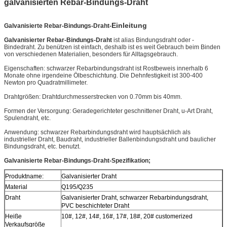
galvanisierten Rebar-Bindungs-Draht
Einleitung
Galvanisierte Rebar-Bindungs-Draht-
Galvanisierter Rebar-Bindungs-Draht
ist alias Bindungsdraht oder -
Bindedraht. Zu benützen ist einfach, deshalb ist es weit Gebrauch beim Binden
von verschiedenen Materialien, besonders für Alltagsgebrauch.
Eigenschaften: schwarzer Rebarbindungsdraht ist Rostbeweis innerhalb 6
Monate ohne irgendeine Ölbeschichtung. Die Dehnfestigkeit ist 300-400
Newton pro Quadratmillimeter.
Drahtgrößen: Drahtdurchmesserstrecken von 0.70mm bis 40mm.
Formen der Versorgung: Geradegerichteter geschnittener Draht, u-Art Draht,
Spulendraht, etc.
Anwendung: schwarzer Rebarbindungsdraht wird hauptsächlich als
industrieller Draht, Baudraht, industrieller Ballenbindungsdraht und baulicher
Bindungsdraht, etc. benutzt.
Galvanisierte Rebar-Bindungs-Draht-Spezifikation;
Produktname:
Galvanisierter Draht
Material
Q195/Q235
Draht
Galvanisierter Draht, schwarzer Rebarbindungsdraht,
PVC beschichteter Draht
Heiße
10#, 12#, 14#, 16#, 17#, 18#, 20# customerized
Verkaufsgröße