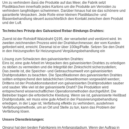
Um zu verhindern dass die Produkte auf das Meer, die Fabrik setzt
Plastiktaschen innerhalb jedes Kartons um die Produkte am Verrosten zu
verhindern langfristigen schwimmen. Darüber hinaus hat sie das schönere und
garantierte Verpacken. Jede Rolle einer kleinen Plastiktasche- und
Blasenbehandlung steuert ausschließlich den Kontakt zwischen dem Produkt
und der Luft.
Technisches Prinzip des Galvanized Rebar-Bindungs-Drahtes:
Zuerst ist der Rohstoff Walzdraht Q195, der verarbeitet und verdünnt wird. Im
zweiten zeichnenden Prozess wird der Drahtdurchmesser, der vom Kunden
gefordert wird, erreicht. Diesmal ist er über 100kg/Platte. Setzen Sie den Draht
in den Heizungsofen für Heizungsund Vergütungsbehandlung ein
Lösung zum Schwärzen des galvanisierten Drahtes:
Eins ist, eine gute Arbeit im Verpacken des galvanisierten Drahtes zu erledigen
zu stoßen zu vermeiden und die Integrität der Zinkschicht sicherzustellen;
Das zweite ist, die Speicher- und Gebrauchsumwelt von galvanisierten
Drahtprodukten zu beachten. Die Spezifikationen des galvanisierten Drahtes
sollten entsprechend den tatsächlichen Umweltnormen vorgewählt werden;
Drittens ist der Produktionsstandort von galvanisierten Drahtprodukten sauber
und sauber. Wie viel ist der galvanisierte Draht? Die Produktion wird
entsprechend wissenschaftlichen Operationsmethoden durchgeführt. Die
Betreiber tragen die erforderliche Kleidung. Wenn sie ist, galvanisierte Heißbad
Drahtprodukte, wir muss eine gute Arbeit in der Passivierungsbehandlung
erledigen, in der Lage ist, Verfärbung effektiv zu verhindern, ausdehnen
Verfärbungsmethode, um an Ort und Stelle zu tun, kann das Problem der
Verfärbung lösen.
Unsere Dienstleistungen:
Qingrui hat den besten Fabrikpreis im Anfangsstadium. Wenn der Auftrag in