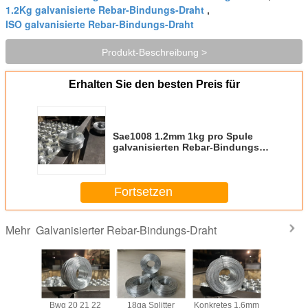
1.2Kg galvanisierte Rebar-Bindungs-Draht
,
ISO galvanisierte Rebar-Bindungs-Draht
Produkt-Beschreibung >
Erhalten Sie den besten Preis für
Sae1008 1.2mm 1kg pro Spule
galvanisierten Rebar-Bindungs-
Draht für Supermarkt
Fortsetzen
Galvanisierter Rebar-Bindungs-Draht
Mehr
dliches
Bwg 20 21 22
18ga Splitter
Konkretes 1.6mm
1.8mm 1