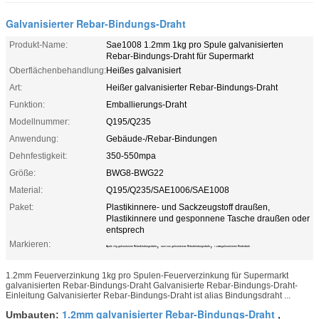
Galvanisierter Rebar-Bindungs-Draht
Produkt-Name:
Sae1008 1.2mm 1kg pro Spule galvanisierten
Rebar-Bindungs-Draht für Supermarkt
Oberflächenbehandlung:
Heißes galvanisiert
Art:
Heißer galvanisierter Rebar-Bindungs-Draht
Funktion:
Emballierungs-Draht
Modellnummer:
Q195/Q235
Anwendung:
Gebäude-/Rebar-Bindungen
Dehnfestigkeit:
350-550mpa
Größe:
BWG8-BWG22
Material:
Q195/Q235/SAE1006/SAE1008
Paket:
Plastikinnere- und Sackzeugstoff draußen,
Plastikinnere und gesponnene Tasche draußen oder
entsprech
Markieren:
,
,
Spule 1kg galvanisierte Rebarbindungsdraht
sae1008 galvanisierte Rebarbindungsdraht
1.2mm galvanisierter Bindedraht
1.2mm Feuerverzinkung 1kg pro Spulen-Feuerverzinkung für Supermarkt
galvanisierten Rebar-Bindungs-Draht Galvanisierte Rebar-Bindungs-Draht-
Einleitung Galvanisierter Rebar-Bindungs-Draht ist alias Bindungsdraht ...
1.2mm galvanisierter Rebar-Bindungs-Draht
Umbauten:
,