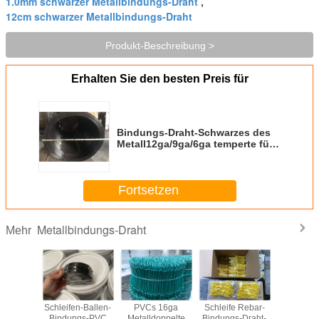
1.0mm schwarzer Metallbindungs-Draht
,
12cm schwarzer Metallbindungs-Draht
Produkt-Beschreibung >
Erhalten Sie den besten Preis für
Bindungs-Draht-Schwarzes des
Metall12ga/9ga/6ga temperte für
Gebäude
Fortsetzen
Metallbindungs-Draht
Mehr
s-Draht
Schleifen-Ballen-
PVCs 16ga
Schleife Rebar-
Bindungs
ebar-
Bindungs-PVC
Metalldoppelte
Bindungs-Draht-
des Meta