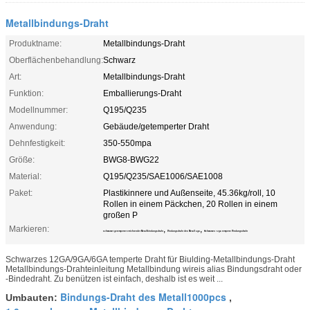
Metallbindungs-Draht
Produktname:
Metallbindungs-Draht
Oberflächenbehandlung:
Schwarz
Art:
Metallbindungs-Draht
Funktion:
Emballierungs-Draht
Modellnummer:
Q195/Q235
Anwendung:
Gebäude/getemperter Draht
Dehnfestigkeit:
350-550mpa
Größe:
BWG8-BWG22
Material:
Q195/Q235/SAE1006/SAE1008
Paket:
Plastikinnere und Außenseite, 45.36kg/roll, 10
Rollen in einem Päckchen, 20 Rollen in einem
großen P
Markieren:
,
,
schwarzer getemperter errichtender Metallbindungsdraht
Bindungsdraht des Metall 6ga
Schwarzes 12ga temperte Bindungsdraht
Schwarzes 12GA/9GA/6GA temperte Draht für Biulding-Metallbindungs-Draht
Metallbindungs-Drahteinleitung Metallbindung wireis alias Bindungsdraht oder
-Bindedraht. Zu benützen ist einfach, deshalb ist es weit ...
Bindungs-Draht des Metall1000pcs
Umbauten:
,